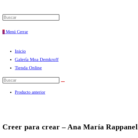
Pulsa
búsqueda
Escape
0
Menú
Cerrar
para
cerrar
de
el
Inicio
panel
Galería Moa Demkroff
la
de
Tienda Online
búsqueda.
Buscar
web
en
Producto anterior
esta
web
Creer para crear – Ana María Rappanel