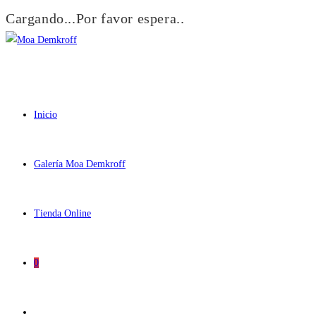
Cargando...Por favor espera..
Ir
al
contenido
Inicio
Galería Moa Demkroff
Tienda Online
0
Alternar