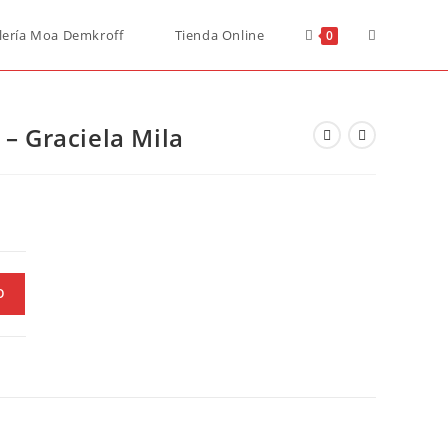
lería Moa Demkroff
Tienda Online
0
 – Graciela Mila
O